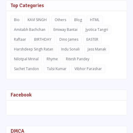
Top Categories
Bio
KAVI SINGH
Others
Blog
HTML
Amitabh Bachchan
Emiway Bantai
Jyotica Tangri
Raftaar
BIRTHDAY
Dino James
EASTER
Harshdeep Singh Ratan
Indu Sonali
Jass Manak
Nilotpal Mrinal
Rhyme
Ritesh Pandey
Sachet Tandon
Tulsi Kumar
Vibhor Parashar
Facebook
DMCA